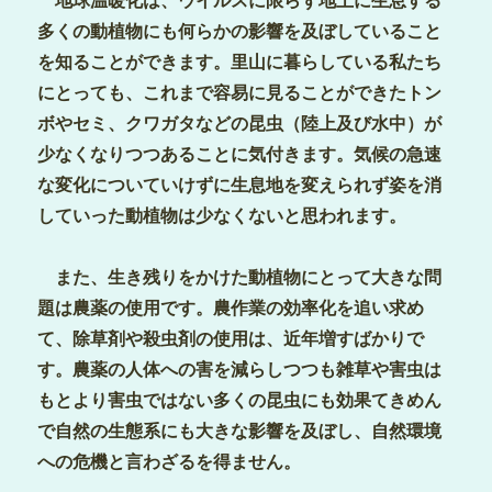
地球温暖化は、ウイルスに限らず地上に生息する
多くの動植物にも何らかの影響を及ぼしていること
を知ることができます。里山に暮らしている私たち
にとっても、これまで容易に見ることができたトン
ボやセミ、クワガタなどの昆虫（陸上及び水中）が
少なくなりつつあることに気付きます。気候の急速
な変化についていけずに生息地を変えられず姿を消
していった動植物は少なくないと思われます。
また、生き残りをかけた動植物にとって大きな問
題は農薬の使用です。農作業の効率化を追い求め
て、除草剤や殺虫剤の使用は、近年増すばかりで
す。農薬の人体への害を減らしつつも雑草や害虫は
もとより害虫ではない多くの昆虫にも効果てきめん
で自然の生態系にも大きな影響を及ぼし、自然環境
への危機と言わざるを得ません。