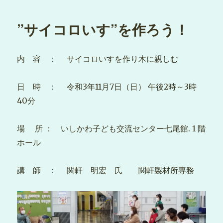
日:
”サイコロいす”を作ろう！
内 容 ： サイコロいすを作り木に親しむ
日 時 ： 令和3年11月7日（日） 午後2時～3時
40分
場 所 ： いしかわ子ども交流センター七尾館. 1 階
ホール
講 師 ： 関軒 明宏 氏 関軒製材所専務