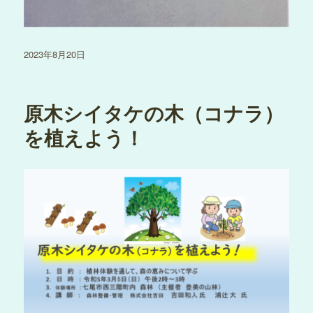
投
2023年8月20日
稿
日:
原木シイタケの木（コナラ）
を植えよう！