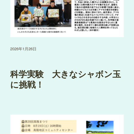
投
2026年1月26日
稿
日:
科学実験 大きなシャボン玉
に挑戦！