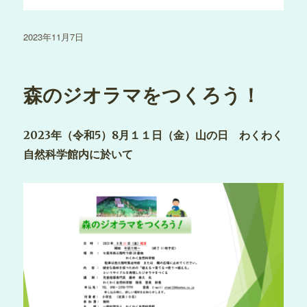
投
2023年11月7日
稿
日:
森のジオラマをつくろう！
2023年（令和5）8月１１日（金）山の日
わくわく
自然科学館内に於いて