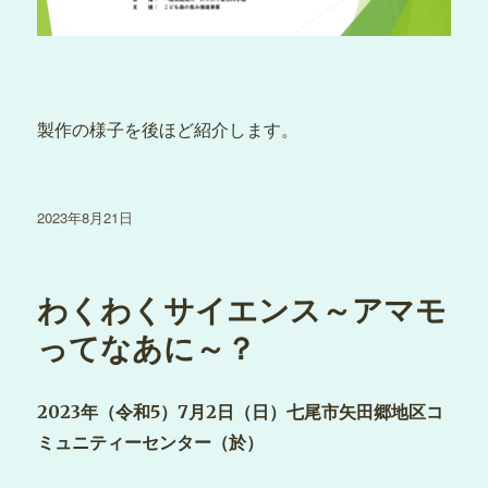
製作の様子を後ほど紹介します。
投
2023年8月21日
稿
日:
わくわくサイエンス～アマモ
ってなあに～？
2023年（令和5）7月2日（日）七尾市矢田郷地区コ
ミュニティーセンター（於）