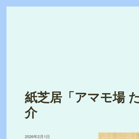
活
紙芝居「アマモ場 
動
介
状
況
投
2026年2月1日