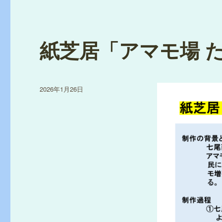
紙芝居「アマモ場 
投
2026年1月26日
稿
日: