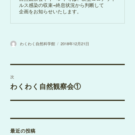
ルス感染の収束→終息状況から判断して
企画をお知らせいたします。
投
投
わくわく自然科学館
2018年12月21日
稿
稿
者
日:
投
次
稿
わくわく自然観察会①
次
の
ナ
投
ビ
稿:
ゲ
最近の投稿
ー