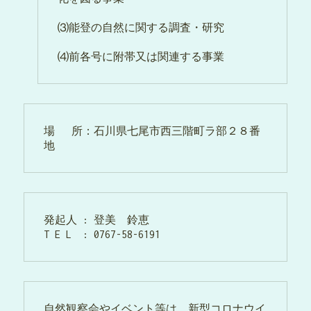
⑶能登の自然に関する調査・研究
⑷前各号に附帯又は関連する事業
場   所：石川県七尾市西三階町ラ部２８番
地
発起人 : 登美　鈴恵
T E L  : 0767-58-6191
自然観察会やイベント等は、新型コロナウイ