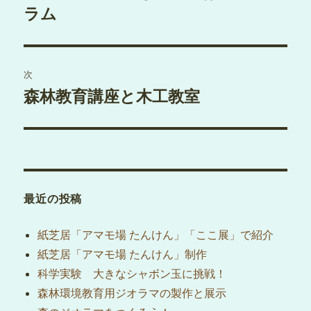
ラム
去
ナ
の
ビ
投
稿:
ゲ
次
森林教育講座と木工教室
次
ー
の
シ
投
稿:
ョ
ン
最近の投稿
紙芝居「アマモ場 たんけん」「ここ展」で紹介
紙芝居「アマモ場 たんけん」制作
科学実験 大きなシャボン玉に挑戦！
森林環境教育用ジオラマの製作と展示