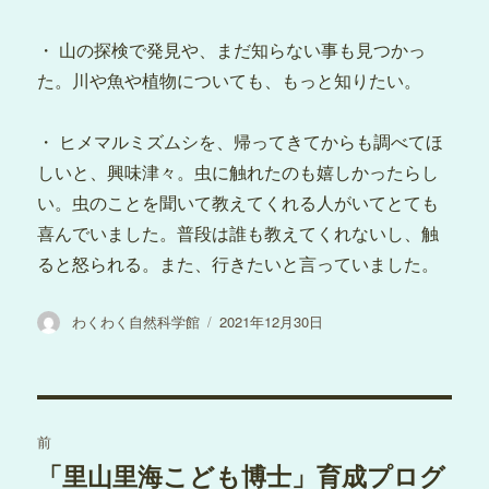
・ 山の探検で発見や、まだ知らない事も見つかっ
た。川や魚や植物についても、もっと知りたい。
・ ヒメマルミズムシを、帰ってきてからも調べてほ
しいと、興味津々。虫に触れたのも嬉しかったらし
い。虫のことを聞いて教えてくれる人がいてとても
喜んでいました。普段は誰も教えてくれないし、触
ると怒られる。また、行きたいと言っていました。
投
投
わくわく自然科学館
2021年12月30日
稿
稿
者
日:
投
前
稿
「里山里海こども博士」育成プログ
過