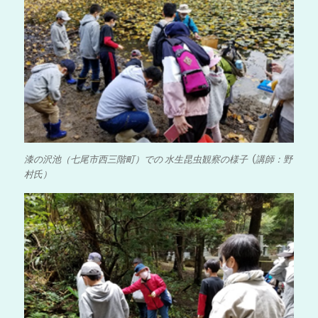
漆の沢池（七尾市西三階町）での 水生昆虫観察の様子 (講師：野
村氏）