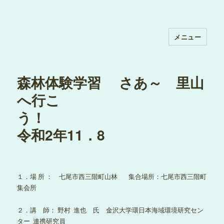
メニュー
森林体験学習 さあ～ 里山
へ行こ
う！
令和2年11．8
１．場 所 ： 七尾市西三階町山林 集合場所：七尾市西三階町
集会所
２．講 師： 野村 進也 氏 金沢大学環日本海域環境研究セン
ター 連携研究員