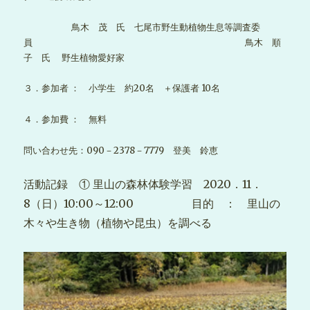
鳥木 茂 氏 七尾市野生動植物生息等調査委
員 鳥木 順
子 氏 野生植物愛好家
３．参加者 ： 小学生 約20名 ＋保護者 10名
４．参加費 ： 無料
問い合わせ先：090－2378－7779 登美 鈴恵
活動記録 ① 里山の森林体験学習 2020．11．
8（日）10:00～12:00 目的 ： 里山の
木々や生き物（植物や昆虫）を調べる