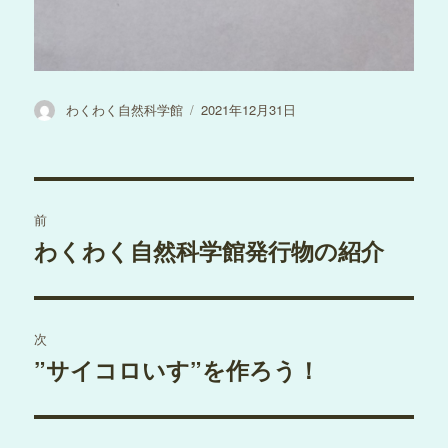
投
投
わくわく自然科学館
2021年12月31日
稿
稿
者
日:
投
前
稿
わくわく自然科学館発行物の紹介
過
去
ナ
の
ビ
投
次
稿:
ゲ
”サイコロいす”を作ろう！
次
の
ー
投