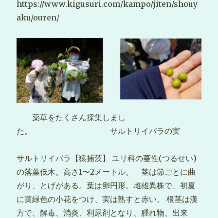
https://www.kigusuri.com/kampo/jiten/shouy
aku/ouren/
薬草をたくさん採集しまし
た。 サルトリイバラの実
サルトリイバラ【猿捕茨】 ユリ科の蔓性(つるせい)
の落葉低木。高さ1〜2メートル。 茎は節ごとに曲
がり、とげがある。葉は卵円形。雌雄異株で、初夏
に黄緑色の小花をつけ、実は熟すと赤い。 根茎は漢
方で、解毒、消炎、利尿剤となり、腫れ物、出来