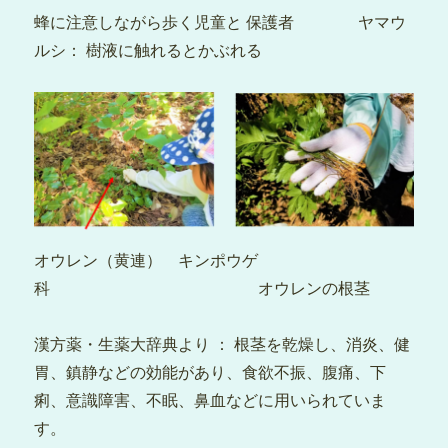
蜂に注意しながら歩く児童と 保護者 ヤマウ
ルシ： 樹液に触れるとかぶれる
オウレン（黄連） キンポウゲ
科 オウレンの根茎
漢方薬・生薬大辞典より ： 根茎を乾燥し、消炎、健
胃、鎮静などの効能があり、食欲不振、腹痛、下
痢、意識障害、不眠、鼻血などに用いられていま
す。