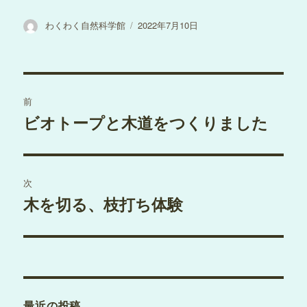
投
投
わくわく自然科学館
2022年7月10日
稿
稿
者
日:
投
前
稿
ビオトープと木道をつくりました
過
去
ナ
の
ビ
投
次
稿:
ゲ
木を切る、枝打ち体験
次
の
ー
投
シ
稿:
ョ
最近の投稿