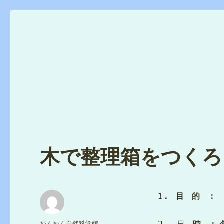
木で整理箱をつくろ
1
． 目 的 ：
投
わくわく自然科学館