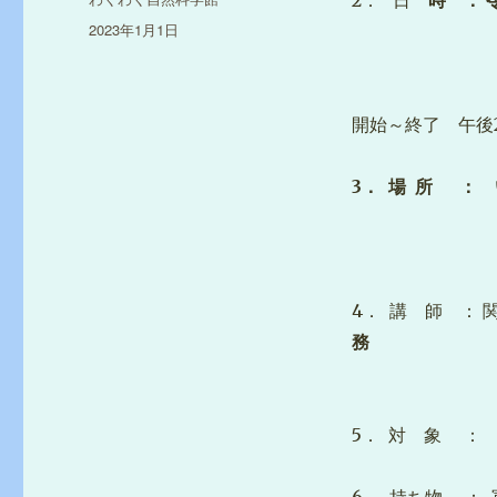
2． 日
時 ： 令
稿
投
2023年1月1日
者
稿
受付：
日:
開始～終了 午後2
3． 場 所 ： 
七尾市古屋敷
4． 講 師 ：
務
5． 対 象 ：