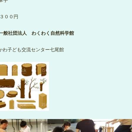
軍手
 ３００円
一般社団法人
わくわく自然科学館
かわ子ども交流センター七尾館