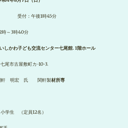
和4年8月7日（日）
午後1時45分
時～3時40分
いしかわ子ども交流センター七尾館. 1階ホール
町カ-10-3.
 関軒 明宏 氏 関軒製
材所専
 小学生 （定員12名）