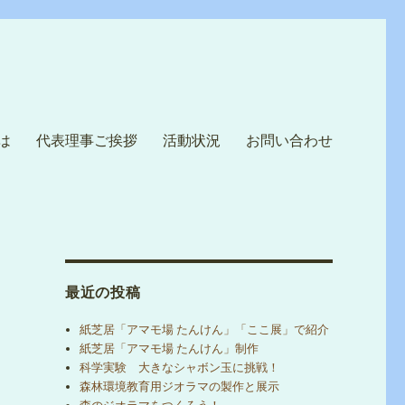
は
代表理事ご挨拶
活動状況
お問い合わせ
最近の投稿
紙芝居「アマモ場 たんけん」「ここ展」で紹介
紙芝居「アマモ場 たんけん」制作
科学実験 大きなシャボン玉に挑戦！
森林環境教育用ジオラマの製作と展示