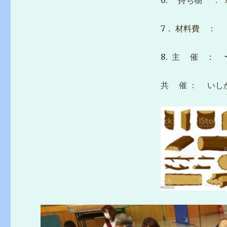
6. 持ち物 ： 
7． 材料費 ：
8. 主 催 ：
共 催 ： いし