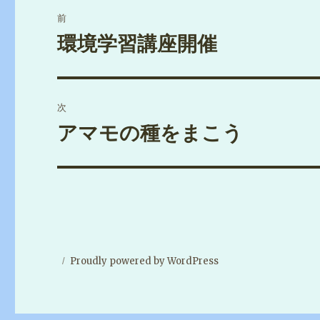
投
前
稿
環境学習講座開催
過
去
ナ
の
ビ
投
次
稿:
ゲ
アマモの種をまこう
次
の
ー
投
シ
稿:
ョ
ン
Proudly powered by WordPress