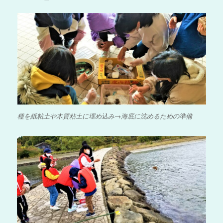
種を紙粘土や木質粘土に埋め込み→海底に沈めるための準備