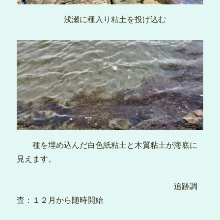
浅瀬に種入り粘土を投げ込む
種を埋め込んだ白色紙粘土と木質粘土が海底に
見えます。
追跡調
査：１２月から随時開始