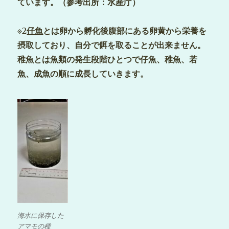
ています。（参考出所：水産庁）
※2
仔魚
とは卵から孵化後腹部にある卵黄から栄養を
摂取しており、自分で餌を取ることが出来ません。
稚魚とは魚類の発生段階ひとつで仔魚、稚魚、若
魚、成魚の順に成長していきます。
海水に保存した
アマモの種