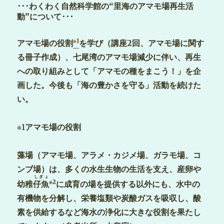
･･･わくわく自然科学館の“里海のアマモ場再生活
動”について･･･
※1
アマモ場の役割
を学び
（講座2回、アマモ場に関す
る冊子作成）
、七尾湾のアマモ場減少に伴い、再生
への取り組みとして「アマモの種をまこう！」を企
画した。今後も「海の豊かさを守る」活動を続けた
い。
※1
アマモ場の役割
藻場
（アマモ場、アラメ・カジメ場、ガラモ場、コ
ンブ場）
は、多くの水生生物の生活を支え、産卵や
しぎょ
※2
幼稚
仔魚
に成育の場を提供する以外にも、水中の
有機物を分解し、栄養塩類や炭酸ガスを吸収し、酸
素を供給するなど海水の浄化に大きな役割を果たし