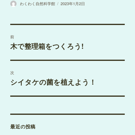
投
投
わくわく自然科学館
2023年1月2日
稿
稿
者
日:
投
前
稿
木で整理箱をつくろう!
過
去
ナ
の
ビ
投
次
稿:
ゲ
シイタケの菌を植えよう！
次
の
ー
投
シ
稿:
ョ
最近の投稿
ン