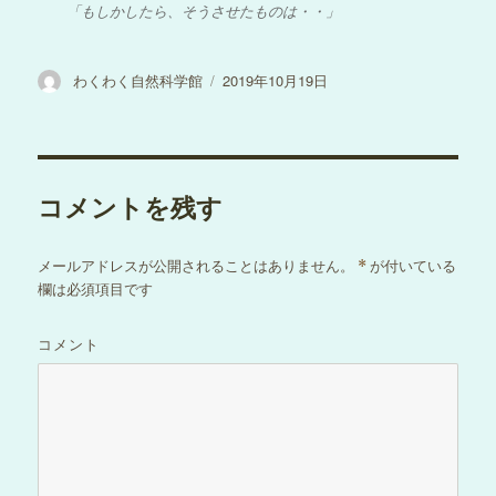
「もしかしたら、そうさせたものは・・」
投
投
わくわく自然科学館
2019年10月19日
稿
稿
者
日:
コメントを残す
メールアドレスが公開されることはありません。
*
が付いている
欄は必須項目です
コメント