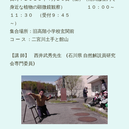
身近な植物の顕微鏡観察） １０：００～
１１：３０ （受付９：４５
～）
集合場所：旧高階小学校玄関前
コ ー ス ：二宮川土手と館山
【講 師】 西井武秀先生 (石川県 自然解説員研究
会専門委員)