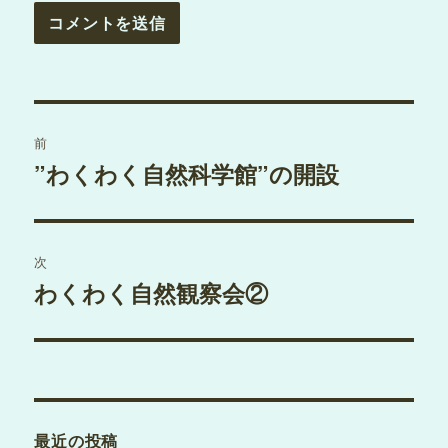
投
前
稿
”わくわく自然科学館”の開設
過
去
ナ
の
ビ
投
次
稿:
ゲ
わくわく自然観察会②
次
の
ー
投
シ
稿:
ョ
最近の投稿