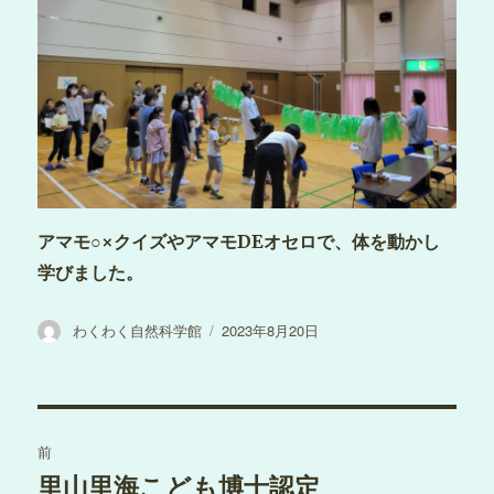
アマモ○×クイズやアマモDEオセロで、体を動かし
学びました。
投
投
わくわく自然科学館
2023年8月20日
稿
稿
者
日:
投
前
稿
里山里海こども博士認定
過