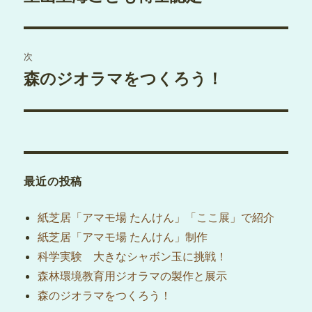
去
ナ
の
ビ
投
次
稿:
ゲ
森のジオラマをつくろう！
次
の
ー
投
シ
稿:
ョ
最近の投稿
ン
紙芝居「アマモ場 たんけん」「ここ展」で紹介
紙芝居「アマモ場 たんけん」制作
科学実験 大きなシャボン玉に挑戦！
森林環境教育用ジオラマの製作と展示
森のジオラマをつくろう！